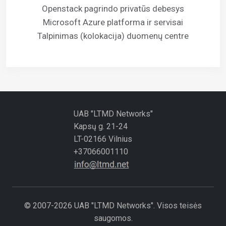
Openstack pagrindo privatūs debesys
Microsoft Azure platforma ir servisai
Talpinimas (kolokacija) duomenų centre
UAB "LTMD Networks"
Kapsų g. 21-24
LT-02166 Vilnius
+37066001110
© 2007-2026 UAB "LTMD Networks". Visos teisės
saugomos.